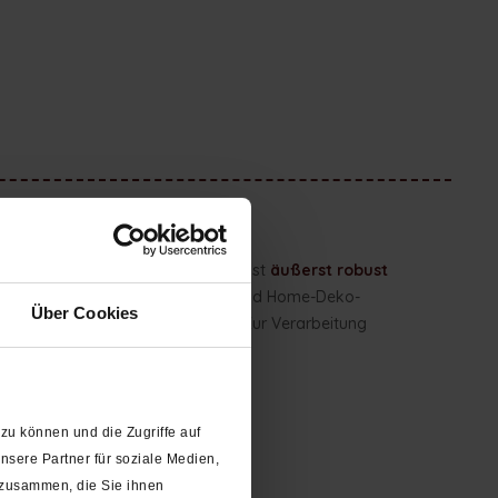
ieses Jeansgarn in bester Qualität ist
äußerst robust
e, schwere Gewebe, Planen, Leder und Home-Deko-
Über Cookies
elastbare und haltbare Nähte
. Zur Verarbeitung
zu können und die Zugriffe auf
sere Partner für soziale Medien,
 zusammen, die Sie ihnen