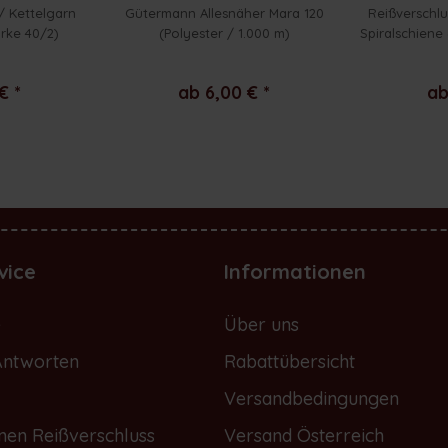
/ Kettelgarn
Gütermann Allesnäher Mara 120
Reißverschlu
ärke 40/2)
(Polyester / 1.000 m)
Spiralschiene 
€ *
ab 6,00 € *
ab
vice
Informationen
e
Über uns
Antworten
Rabattübersicht
Versandbedingungen
nen Reißverschluss
Versand Österreich