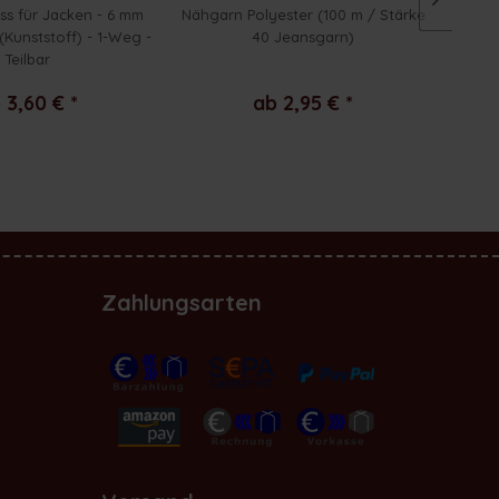
ss für Jacken - 6 mm
Nähgarn Polyester (100 m / Stärke
Nähm
(Kunststoff) - 1-Weg -
40 Jeansgarn)
Teilbar
 3,60 € *
ab 2,95 € *
Zahlungsarten