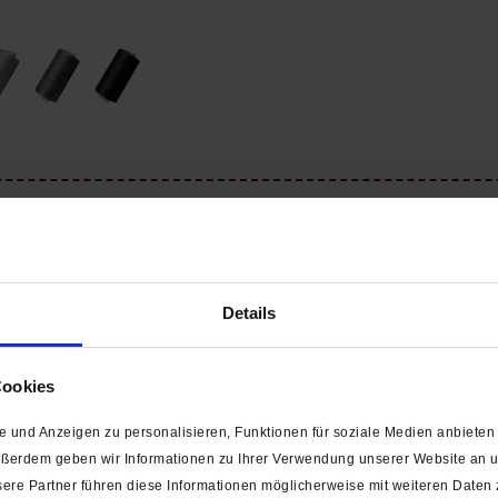
eansgarn (200 m / Stärke ca. 35 / Tex 30x3)"
s aus? Dann ist dieser
preisgünstiger Jeansfaden
ideal für Sie. D
arbeiten. Das robuste Polyestergarn ist auch ideal für Möbelstoff
Details
e. Durch die
hohe Scheuerfestigkeit des Nähfadens entstehen b
ieses Garn in 13 strahlenden Jeansfarben an.
Cookies
 und Anzeigen zu personalisieren, Funktionen für soziale Medien anbieten 
ußerdem geben wir Informationen zu Ihrer Verwendung unserer Website an un
ere Partner führen diese Informationen möglicherweise mit weiteren Daten