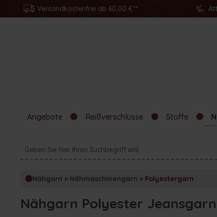
Versandkostenfrei ab 60,00 €**
At
Angebote
Reißverschlüsse
Stoffe
N
Nähgarn
>
Nähmaschinengarn
>
Polyestergarn
Nähgarn Polyester Jeansgarn 