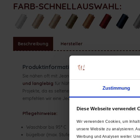
FARB-SCHNELLAUSWAHL:
Beschreibung
Hersteller
Produktinformationen "Nähgarn Polyester J
Sie nähen oft mit Jeansstoffen oder bessern häufig Jean
und langlebig
für Nähte, Steppnähte und Ausbesserungs
Zustimmung
Projekte, da es seltener reißt als dünnere Standard-Garn
empfehlen wir eine Jeansnadel NM 90 – 110. Wir bieten d
Diese Webseite verwendet 
Pflegehinweise:
Wir verwenden Cookies, um Inhalte
Waschbar bis 95° C
unsere Website zu analysieren. A
bügelbar (max. Stufe 2)
Werbung und Analysen weiter. Uns