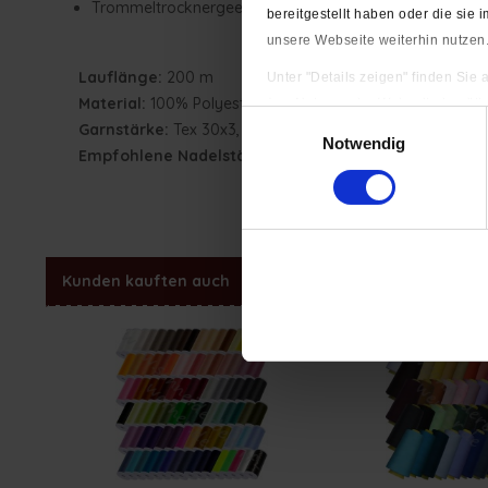
Trommeltrocknergeeignet
bereitgestellt haben oder die si
unsere Webseite weiterhin nutzen
Lauflänge:
200 m
Unter "Details zeigen" finden Sie
Material:
100% Polyester
(zur Nutzung der Webseite benöti
Einwilligungsauswahl
Garnstärke:
Tex 30x3, dies entspricht ca. NM 35 oder a
Impressum
|
Datenschutzerkläru
Notwendig
Empfohlene Nadelstärke:
Jeansnadel NM 90-110
Kunden kauften auch
Kunden haben sich ebenfal