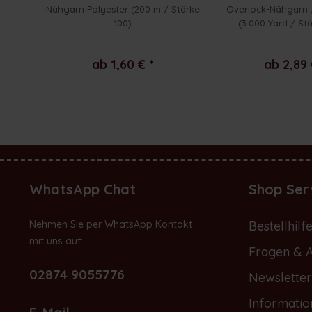
Nähgarn Polyester (200 m / Stärke
Overlock-Nähgarn 
100)
(3.000 Yard / St
ab 1,60 € *
ab 2,89 
WhatsApp Chat
Shop Ser
Nehmen Sie per WhatsApp Kontakt
Bestellhilf
mit uns auf:
Fragen & 
02874 9055776
Newsletter
Informatio