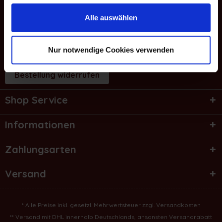
WhatsApp Chat
Alle auswählen
E-Mail
Service Hotline
Nur notwendige Cookies verwenden
Bestellung widerrufen
Shop Service
Informationen
Zahlungsarten
Versand
* Alle Preise inkl. gesetzl. Mehrwertsteuer zzgl.
Versandkosten
** Versand mit DHL innerhalb Deutschlands, ansonsten Versandrabatt