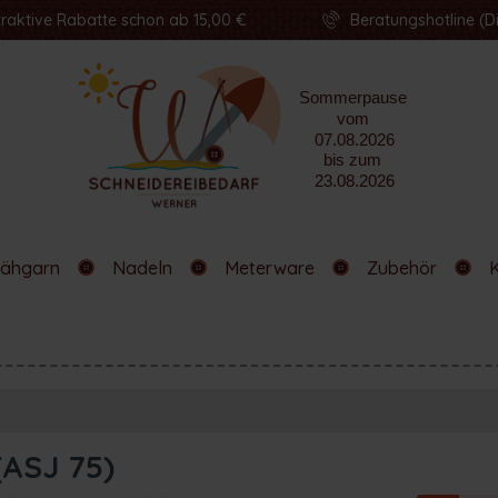
traktive Rabatte schon ab 15,00 €
Beratungshotline (Di
ähgarn
Nadeln
Meterware
Zubehör
(ASJ 75)