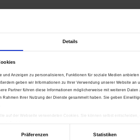
ufbügeln (ASJ 75)"
Details
Cookies
 und Anzeigen zu personalisieren, Funktionen für soziale Medien anbieten 
t)
ußerdem geben wir Informationen zu Ihrer Verwendung unserer Website an un
ere Partner führen diese Informationen möglicherweise mit weiteren Daten
nden von der Abbildung leicht abweichen
e im Rahmen Ihrer Nutzung der Dienste gesammelt haben. Sie geben Einwilli
.
 alle auf der Webseite verwendeten Cookies. Sie können selbst entscheiden,
gten) Cookies zulassen.
ls angesehen
ng
Präferenzen
Statistiken