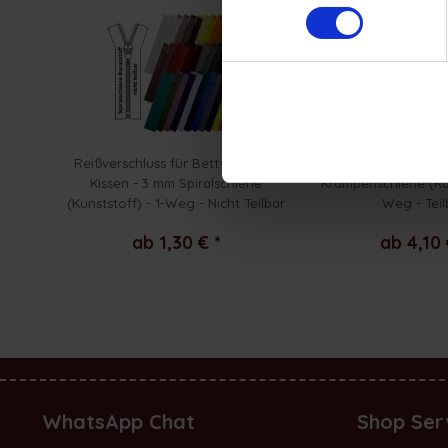
Reißverschluss für Bettwäsche /
Reißverschluss für 
Kissen - 3 mm Spiralschiene
Krampenschiene (Kun
(Kunststoff) - 1-Weg - Nicht Teilbar
Weg - Teil
ab 1,30 € *
ab 4,10 
WhatsApp Chat
Shop Ser