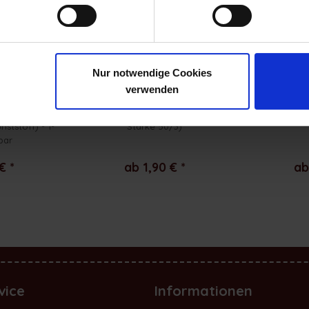
Nur notwendige Cookies
verwenden
Jacken - 6 mm
Nähgarn Baumwolle (200 m /
Reparatur-Fl
ststoff) - 1-
Stärke 50/3)
bar
€ *
ab 1,90 € *
ab
vice
Informationen