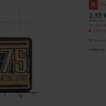
Die
2,33 
Inhalt:
1 Stü
inkl. MwSt.
z
Artikel 
Verglei
Artikel-Nr.