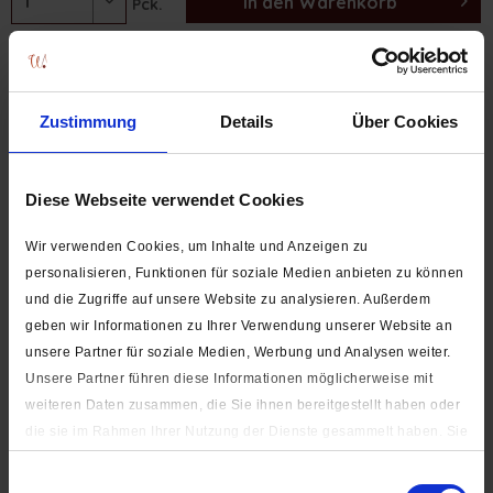
In den
Warenkorb
Pck.
SCHNELLAUSWAHL:
Zustimmung
Details
Über Cookies
Jersey
Diese Webseite verwendet Cookies
Wir verwenden Cookies, um Inhalte und Anzeigen zu
personalisieren, Funktionen für soziale Medien anbieten zu können
und die Zugriffe auf unsere Website zu analysieren. Außerdem
Anorak
geben wir Informationen zu Ihrer Verwendung unserer Website an
unsere Partner für soziale Medien, Werbung und Analysen weiter.
Unsere Partner führen diese Informationen möglicherweise mit
weiteren Daten zusammen, die Sie ihnen bereitgestellt haben oder
die sie im Rahmen Ihrer Nutzung der Dienste gesammelt haben. Sie
geben Einwilligung zu unseren Cookies, wenn Sie unsere Webseite
Sport + Camping
Einwilligungsauswahl
weiterhin nutzen.