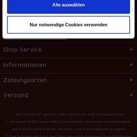
E-Mail
Alle auswählen
Service Hotline
Nur notwendige Cookies verwenden
Bestellung widerrufen
Shop Service
Informationen
Zahlungsarten
Versand
* Alle Preise inkl. gesetzl. Mehrwertsteuer zzgl.
Versandkosten
** Versand mit DHL innerhalb Deutschlands, ansonsten Versandrabatt
von 5,50 € (
siehe Rabatt, Versand- und Zahlungsbedingungen
).
*** Der Aufpreis wird auf den Preis des nächsthöheren Standardmaßes