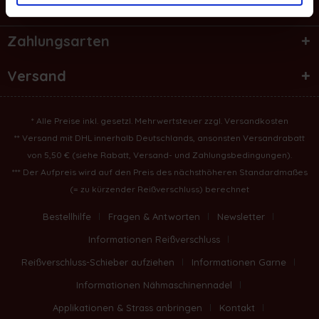
Informationen
Zahlungsarten
Versand
* Alle Preise inkl. gesetzl. Mehrwertsteuer zzgl.
Versandkosten
** Versand mit DHL innerhalb Deutschlands, ansonsten Versandrabatt
von 5,50 € (
siehe Rabatt, Versand- und Zahlungsbedingungen
).
*** Der Aufpreis wird auf den Preis des nächsthöheren Standardmaßes
(= zu kürzender Reißverschluss) berechnet
Bestellhilfe
Fragen & Antworten
Newsletter
Informationen Reißverschluss
Reißverschluss-Schieber aufziehen
Informationen Garne
Informationen Nähmaschinennadel
Applikationen & Strass anbringen
Kontakt