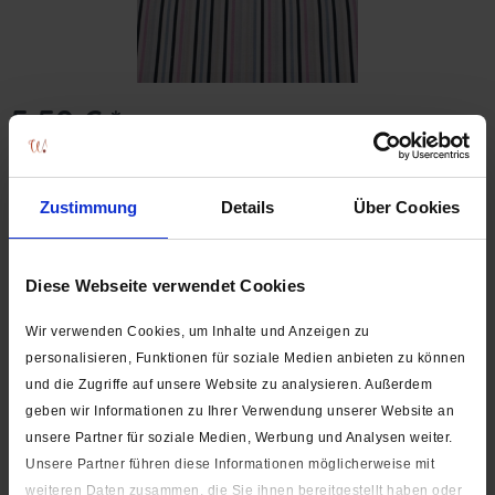
5,50 € *
(Preis für 50 cm)
(Grundpreis: 11,00 €* / Meter)
inkl. MwSt.
zzgl. Versandkosten
Lieferzeit ca. 1-3 Werktage
Zustimmung
Details
Über Cookies
In den
Warenkorb
cm
Diese Webseite verwendet Cookies
Auf die Wunschliste
Wir verwenden Cookies, um Inhalte und Anzeigen zu
Artikel-Nr.:
9900-00064
personalisieren, Funktionen für soziale Medien anbieten zu können
und die Zugriffe auf unsere Website zu analysieren. Außerdem
Beschreibung
geben wir Informationen zu Ihrer Verwendung unserer Website an
Material: 100% Baumwolle Gewicht: 115 g/m² Stoffbreite: 140
unsere Partner für soziale Medien, Werbung und Analysen weiter.
cm Mindestabnahme: 50 cm,...
mehr
Unsere Partner führen diese Informationen möglicherweise mit
weiteren Daten zusammen, die Sie ihnen bereitgestellt haben oder