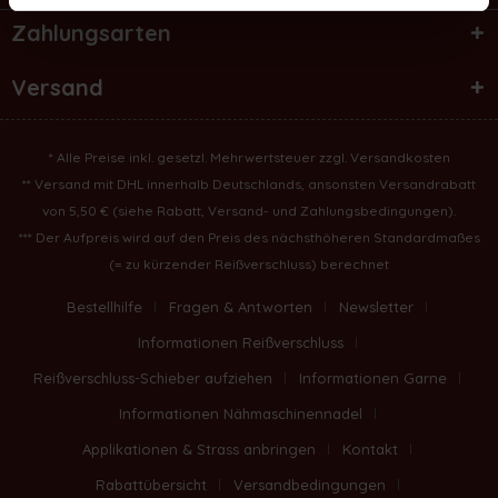
Zahlungsarten
Versand
* Alle Preise inkl. gesetzl. Mehrwertsteuer zzgl.
Versandkosten
** Versand mit DHL innerhalb Deutschlands, ansonsten Versandrabatt
von 5,50 € (
siehe Rabatt, Versand- und Zahlungsbedingungen
).
*** Der Aufpreis wird auf den Preis des nächsthöheren Standardmaßes
(= zu kürzender Reißverschluss) berechnet
Bestellhilfe
Fragen & Antworten
Newsletter
Informationen Reißverschluss
Reißverschluss-Schieber aufziehen
Informationen Garne
Informationen Nähmaschinennadel
Applikationen & Strass anbringen
Kontakt
Rabattübersicht
Versandbedingungen