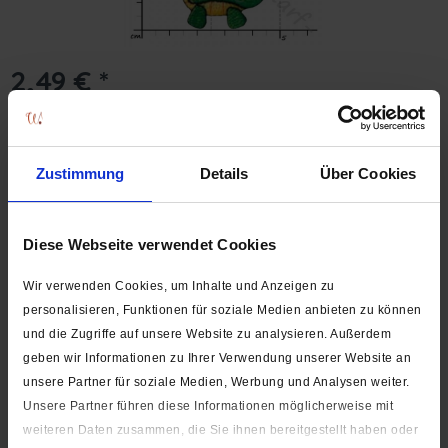
2,49 € *
Inhalt:
1 Stück
inkl. MwSt.
zzgl. Versandkosten
Versand erst ab dem 24.08.2026. Lieferzeit ca. 1-3 Werktage
Zustimmung
Details
Über Cookies
In den
Warenkorb
Stk.
Auf die Wunschliste
Diese Webseite verwendet Cookies
Artikel-Nr.:
9950-00070
Wir verwenden Cookies, um Inhalte und Anzeigen zu
personalisieren, Funktionen für soziale Medien anbieten zu können
Beschreibung
und die Zugriffe auf unsere Website zu analysieren. Außerdem
Breite: ca. 4,9 cm Höhe: ca. 4,0 cm Material: 100% Polyester
geben wir Informationen zu Ihrer Verwendung unserer Website an
Zur Aufbügelanleitung...
mehr
unsere Partner für soziale Medien, Werbung und Analysen weiter.
Unsere Partner führen diese Informationen möglicherweise mit
Hersteller
weiteren Daten zusammen, die Sie ihnen bereitgestellt haben oder