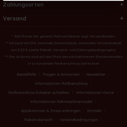
Zahlungsarten
Versand
* Alle Preise inkl. gesetzl. Mehrwertsteuer zzgl.
Versandkosten
** Versand mit DHL innerhalb Deutschlands, ansonsten Versandrabatt
von 5,50 € (
siehe Rabatt, Versand- und Zahlungsbedingungen
).
*** Der Aufpreis wird auf den Preis des nächsthöheren Standardmaßes
(= zu kürzender Reißverschluss) berechnet
Bestellhilfe
Fragen & Antworten
Newsletter
Informationen Reißverschluss
Reißverschluss-Schieber aufziehen
Informationen Garne
Informationen Nähmaschinennadel
Applikationen & Strass anbringen
Kontakt
Rabattübersicht
Versandbedingungen