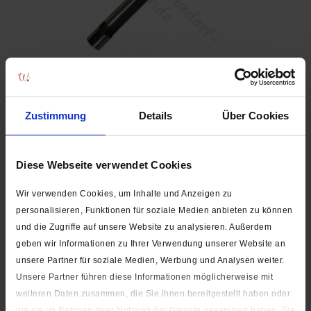
4,95 € *
Inhalt:
1 Stück
inkl. MwSt.
zzgl. Versandkosten
Zustimmung
Details
Über Cookies
Versand erst ab dem 24.08.2026. Lieferzeit ca. 1-3 Werktage
In den
Warenkorb
Stk.
Diese Webseite verwendet Cookies
Auf die Wunschliste
Wir verwenden Cookies, um Inhalte und Anzeigen zu
personalisieren, Funktionen für soziale Medien anbieten zu können
Artikel-Nr.:
2468
und die Zugriffe auf unsere Website zu analysieren. Außerdem
geben wir Informationen zu Ihrer Verwendung unserer Website an
Beschreibung
unsere Partner für soziale Medien, Werbung und Analysen weiter.
mit Holzgriff Material: Edelstahl, Holz Maße: ca. 18 cm lang,
ca. 2,2 cm breit Farbe:...
mehr
Unsere Partner führen diese Informationen möglicherweise mit
weiteren Daten zusammen, die Sie ihnen bereitgestellt haben oder
die sie im Rahmen Ihrer Nutzung der Dienste gesammelt haben. Sie