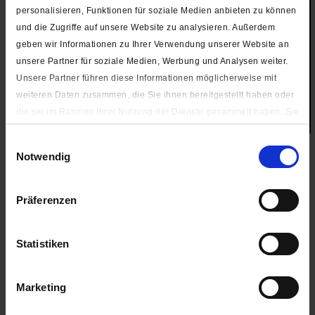
personalisieren, Funktionen für soziale Medien anbieten zu können
und die Zugriffe auf unsere Website zu analysieren. Außerdem
geben wir Informationen zu Ihrer Verwendung unserer Website an
unsere Partner für soziale Medien, Werbung und Analysen weiter.
Unsere Partner führen diese Informationen möglicherweise mit
weiteren Daten zusammen, die Sie ihnen bereitgestellt haben oder
die sie im Rahmen Ihrer Nutzung der Dienste gesammelt haben. Sie
geben Einwilligung zu unseren Cookies, wenn Sie unsere Webseite
Einwilligungsauswahl
weiterhin nutzen.
Notwendig
Neu im Sortiment:
Unter "Details zeigen" finden Sie alle auf der Webseite
verwendeten Cookies. Sie können selbst entscheiden, ob Sie alle
Präferenzen
oder nur notwendige (zur Nutzung der Webseite benötigten)
Cookies zulassen.
Entdecken Sie unser Sortiment im Shop für
Statistiken
Impressum
|
Datenschutzerklärung
hochwertigen Schneidereibedarf und
Kurzwaren. Schneidereibedarf Werner lässt
Marketing
das Herz eines jeden Schneiders sowie
Bastlers höherschlagen und überzeugt mit